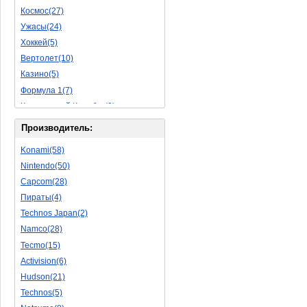
Космос(27)
Пазлы(56)
Ужасы(24)
Исторические(16)
Хоккей(5)
Обучающие(5)
Вертолет(10)
Казино(5)
Формула 1(7)
Космический Корабль(9)
Баскетбол(10)
Производитель:
Космическая Стрелялка(9)
Konami(58)
Мультфильм(20)
Nintendo(50)
Роботы(15)
Capcom(28)
Дебильные(1)
Пираты(4)
2D(164)
Technos Japan(2)
На Русском Языке(11)
Namco(28)
Бокс(6)
Tecmo(15)
Карате(11)
Activision(6)
Избей Их Всех(22)
Hudson(21)
Мотокросс(4)
Technos(5)
Реслинг(10)