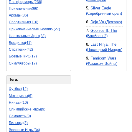
Платформеры(236)
5.
Silver Eagle
Приключения(66)
(Серебрянный орел)
Аркады(86)
6.
Deja Vu (Дежавю)
Спортивные(116)
Приключенческие Боевики(27)
7.
Goonies II, The
(Балбесы 2)
Настольные Игры(28)
Бродилка(41)
8.
Last Ninja, The
(Последний Ниндзя)
Стратегии(42)
Боевые RPG(17)
9.
Famicom Wars
Симуляторы(17)
(Фамиком Войны)
Леталки(18)
Симуляторы Жизни(40)
Теги:
Уникальный(11)
Футбол(14)
Логические Игры(18)
Мотоциклы(6)
Азартные(15)
Ниндзя(10)
Ролевые Игры(62)
Олимпийские Игры(9)
Боевик(8)
Самолеты(9)
Головоломка(5)
Бильярд(3)
Rpg(3)
Военные Игры(34)
Пошаговые Игры(15)