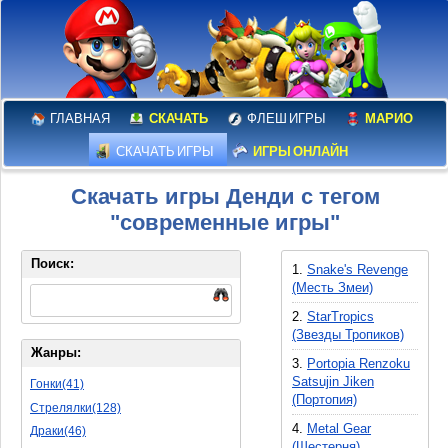
ГЛАВНАЯ
СКАЧАТЬ
ФЛЕШ ИГРЫ
МАРИО
СКАЧАТЬ ИГРЫ
ИГРЫ ОНЛАЙН
Скачать игры Денди с тегом
"современные игры"
Поиск:
1.
Snake's Revenge
(Месть Змеи)
2.
StarTropics
(Звезды Тропиков)
Жанры:
3.
Portopia Renzoku
Satsujin Jiken
Гонки(41)
(Портопия)
Стрелялки(128)
4.
Metal Gear
Драки(46)
(Шестерня)