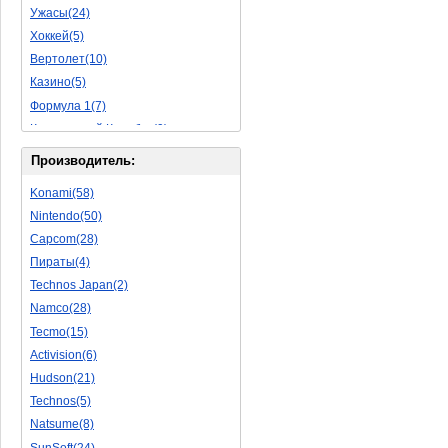
Ужасы(24)
Исторические(16)
Хоккей(5)
Обучающие(5)
Вертолет(10)
Казино(5)
Формула 1(7)
Космический Корабль(9)
Баскетбол(10)
Производитель:
Космическая Стрелялка(9)
Konami(58)
Мультфильм(20)
Nintendo(50)
Роботы(15)
Capcom(28)
Дебильные(1)
Пираты(4)
2D(164)
Technos Japan(2)
На Русском Языке(11)
Namco(28)
Бокс(6)
Tecmo(15)
Карате(11)
Activision(6)
Избей Их Всех(22)
Hudson(21)
Мотокросс(4)
Technos(5)
Реслинг(10)
Natsume(8)
Подводная Лодка(2)
SunSoft(24)