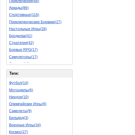
Приключения(66)
Аркады(86)
Спортивные(116)
Приключенческие Боевики(27)
Настольные Игры(28)
Бродилка(41)
Стратегии(42)
Боевые RPG(17)
Симуляторы(17)
Леталки(18)
Симуляторы Жизни(40)
Теги:
Уникальный(11)
Футбол(14)
Логические Игры(18)
Мотоциклы(6)
Азартные(15)
Ниндзя(10)
Ролевые Игры(62)
Олимпийские Игры(9)
Боевик(8)
Самолеты(9)
Головоломка(5)
Бильярд(3)
Rpg(3)
Военные Игры(34)
Пошаговые Игры(15)
Космос(27)
Пазлы(56)