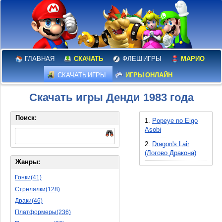
ГЛАВНАЯ
СКАЧАТЬ
ФЛЕШ ИГРЫ
МАРИО
СКАЧАТЬ ИГРЫ
ИГРЫ ОНЛАЙН
Скачать игры Денди 1983 года
Поиск:
1.
Popeye no Eigo
Asobi
2.
Dragon's Lair
(Логово Дракона)
Жанры:
Гонки(41)
Стрелялки(128)
Драки(46)
Платформеры(236)