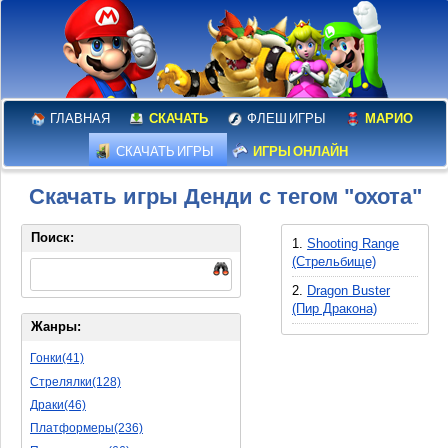
ГЛАВНАЯ
СКАЧАТЬ
ФЛЕШ ИГРЫ
МАРИО
СКАЧАТЬ ИГРЫ
ИГРЫ ОНЛАЙН
Скачать игры Денди с тегом "охота"
Поиск:
1.
Shooting Range
(Стрельбище)
2.
Dragon Buster
(Пир Дракона)
Жанры:
Гонки(41)
Стрелялки(128)
Драки(46)
Платформеры(236)