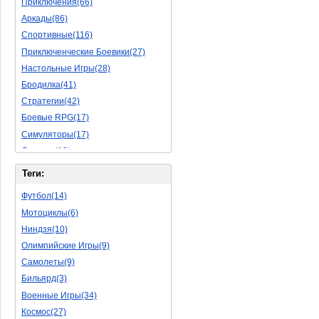
Приключения(66)
Аркады(86)
Спортивные(116)
Приключенческие Боевики(27)
Настольные Игры(28)
Бродилка(41)
Стратегии(42)
Боевые RPG(17)
Симуляторы(17)
Леталки(18)
Симуляторы Жизни(40)
Теги:
Уникальный(11)
Футбол(14)
Логические Игры(18)
Мотоциклы(6)
Азартные(15)
Ниндзя(10)
Ролевые Игры(62)
Олимпийские Игры(9)
Боевик(8)
Самолеты(9)
Головоломка(5)
Бильярд(3)
Rpg(3)
Военные Игры(34)
Пошаговые Игры(15)
Космос(27)
Пазлы(56)