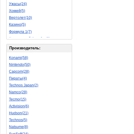
Ужасы(24)
Исторические(16)
Хоккей(5)
Обучающие(5)
Вертолет(10)
Казино(5)
Формула 1(7)
Космический Корабль(9)
Баскетбол(10)
Производитель:
Космическая Стрелялка(9)
Konami(58)
Мультфильм(20)
Nintendo(50)
Роботы(15)
Capcom(28)
Дебильные(1)
Пираты(4)
2D(164)
Technos Japan(2)
На Русском Языке(11)
Namco(28)
Бокс(6)
Tecmo(15)
Карате(11)
Activision(6)
Избей Их Всех(22)
Hudson(21)
Мотокросс(4)
Technos(5)
Реслинг(10)
Natsume(8)
Подводная Лодка(2)
SunSoft(24)