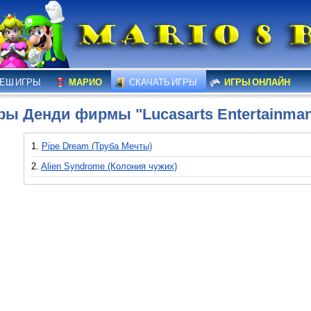
ЕШ ИГРЫ
МАРИО
СКАЧАТЬ ИГРЫ
ИГРЫ ОНЛАЙН
ры Денди фирмы "Lucasarts Entertainma
1.
Pipe Dream (Труба Мечты)
2.
Alien Syndrome (Колония чужих)