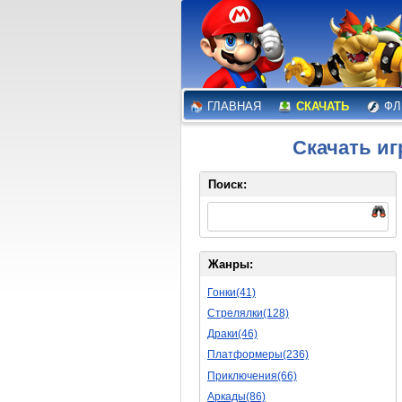
ГЛАВНАЯ
СКАЧАТЬ
ФЛ
Скачать иг
Поиск:
Жанры:
Гонки(41)
Стрелялки(128)
Драки(46)
Платформеры(236)
Приключения(66)
Аркады(86)