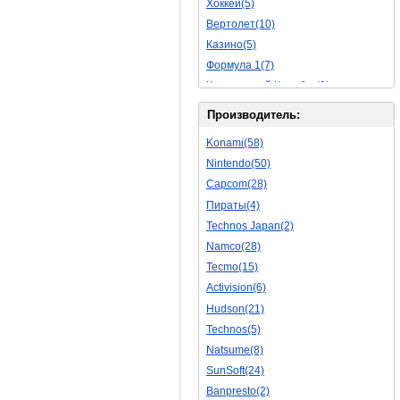
Хоккей(5)
Обучающие(5)
Вертолет(10)
Казино(5)
Формула 1(7)
Космический Корабль(9)
Баскетбол(10)
Производитель:
Космическая Стрелялка(9)
Konami(58)
Мультфильм(20)
Nintendo(50)
Роботы(15)
Capcom(28)
Дебильные(1)
Пираты(4)
2D(164)
Technos Japan(2)
На Русском Языке(11)
Namco(28)
Бокс(6)
Tecmo(15)
Карате(11)
Activision(6)
Избей Их Всех(22)
Hudson(21)
Мотокросс(4)
Technos(5)
Реслинг(10)
Natsume(8)
Подводная Лодка(2)
SunSoft(24)
Лабиринт(2)
Banpresto(2)
3D(12)