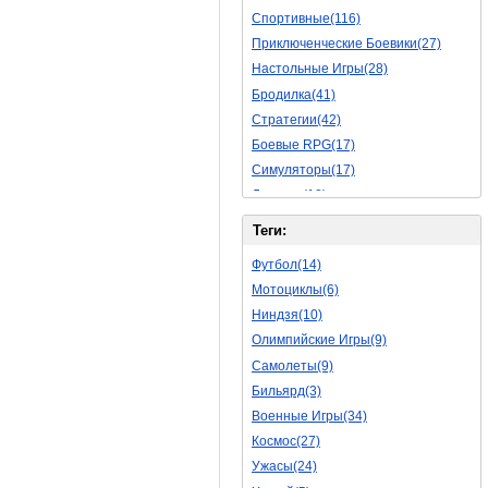
Спортивные(116)
Приключенческие Боевики(27)
Настольные Игры(28)
Бродилка(41)
Стратегии(42)
Боевые RPG(17)
Симуляторы(17)
Леталки(18)
Симуляторы Жизни(40)
Теги:
Уникальный(11)
Футбол(14)
Логические Игры(18)
Мотоциклы(6)
Азартные(15)
Ниндзя(10)
Ролевые Игры(62)
Олимпийские Игры(9)
Боевик(8)
Самолеты(9)
Головоломка(5)
Бильярд(3)
Rpg(3)
Военные Игры(34)
Пошаговые Игры(15)
Космос(27)
Пазлы(56)
Ужасы(24)
Исторические(16)