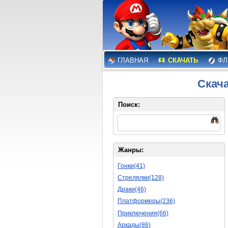
ГЛАВНАЯ
СКАЧАТЬ
ФЛ
Скача
Поиск:
Жанры:
Гонки(41)
Стрелялки(128)
Драки(46)
Платформеры(236)
Приключения(66)
Аркады(86)