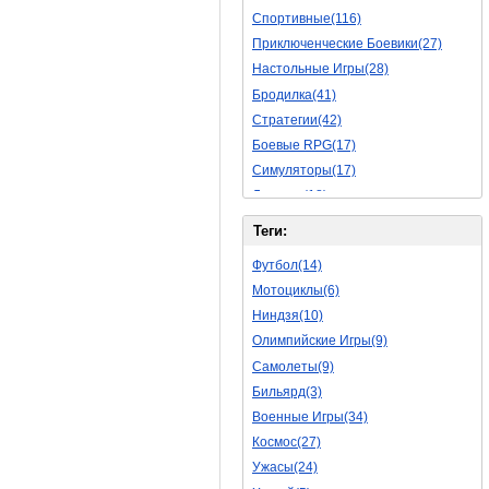
Спортивные(116)
Приключенческие Боевики(27)
Настольные Игры(28)
Бродилка(41)
Стратегии(42)
Боевые RPG(17)
Симуляторы(17)
Леталки(18)
Симуляторы Жизни(40)
Теги:
Уникальный(11)
Футбол(14)
Логические Игры(18)
Мотоциклы(6)
Азартные(15)
Ниндзя(10)
Ролевые Игры(62)
Олимпийские Игры(9)
Боевик(8)
Самолеты(9)
Головоломка(5)
Бильярд(3)
Rpg(3)
Военные Игры(34)
Пошаговые Игры(15)
Космос(27)
Пазлы(56)
Ужасы(24)
Исторические(16)