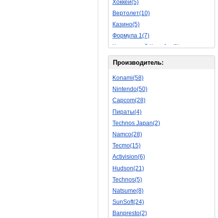
Хоккей(5)
Обучающие(5)
Вертолет(10)
Казино(5)
Формула 1(7)
Космический Корабль(9)
Баскетбол(10)
Производитель:
Космическая Стрелялка(9)
Konami(58)
Мультфильм(20)
Nintendo(50)
Роботы(15)
Capcom(28)
Дебильные(1)
Пираты(4)
2D(164)
Technos Japan(2)
На Русском Языке(11)
Namco(28)
Бокс(6)
Tecmo(15)
Карате(11)
Activision(6)
Избей Их Всех(22)
Hudson(21)
Мотокросс(4)
Technos(5)
Реслинг(10)
Natsume(8)
Подводная Лодка(2)
SunSoft(24)
Лабиринт(2)
Banpresto(2)
3D(12)