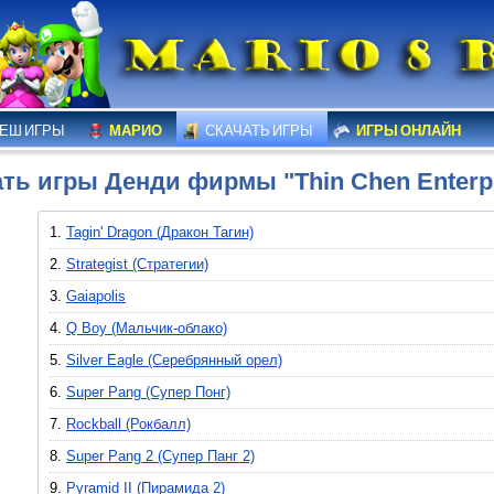
ЕШ ИГРЫ
МАРИО
СКАЧАТЬ ИГРЫ
ИГРЫ ОНЛАЙН
ть игры Денди фирмы "Thin Chen Enterp
1.
Tagin' Dragon (Дракон Тагин)
2.
Strategist (Стратегии)
3.
Gaiapolis
4.
Q Boy (Мальчик-облако)
5.
Silver Eagle (Серебрянный орел)
6.
Super Pang (Супер Понг)
7.
Rockball (Рокбалл)
8.
Super Pang 2 (Супер Панг 2)
9.
Pyramid II (Пирамида 2)