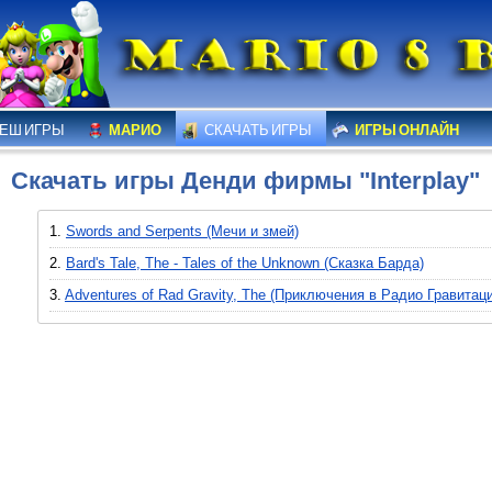
ЕШ ИГРЫ
МАРИО
СКАЧАТЬ ИГРЫ
ИГРЫ ОНЛАЙН
Скачать игры Денди фирмы "Interplay"
1.
Swords and Serpents (Мечи и змей)
2.
Bard's Tale, The - Tales of the Unknown (Сказка Барда)
3.
Adventures of Rad Gravity, The (Приключения в Радио Гравитац