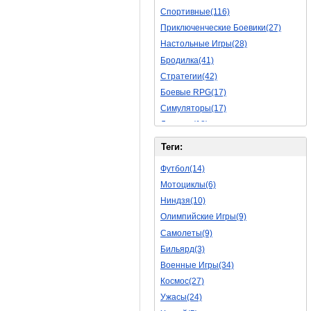
Спортивные(116)
Приключенческие Боевики(27)
Настольные Игры(28)
Бродилка(41)
Стратегии(42)
Боевые RPG(17)
Симуляторы(17)
Леталки(18)
Симуляторы Жизни(40)
Теги:
Уникальный(11)
Футбол(14)
Логические Игры(18)
Мотоциклы(6)
Азартные(15)
Ниндзя(10)
Ролевые Игры(62)
Олимпийские Игры(9)
Боевик(8)
Самолеты(9)
Головоломка(5)
Бильярд(3)
Rpg(3)
Военные Игры(34)
Пошаговые Игры(15)
Космос(27)
Пазлы(56)
Ужасы(24)
Исторические(16)