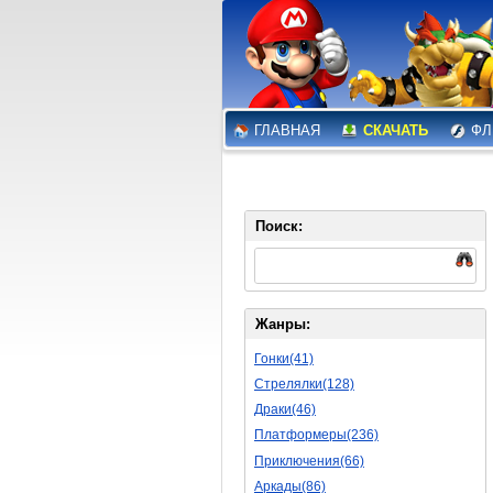
ГЛАВНАЯ
СКАЧАТЬ
ФЛ
Поиск:
Жанры:
Гонки(41)
Стрелялки(128)
Драки(46)
Платформеры(236)
Приключения(66)
Аркады(86)