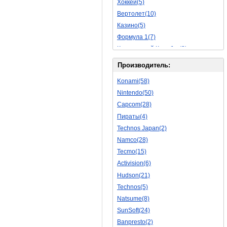
Хоккей(5)
Обучающие(5)
Вертолет(10)
Казино(5)
Формула 1(7)
Космический Корабль(9)
Баскетбол(10)
Производитель:
Космическая Стрелялка(9)
Konami(58)
Мультфильм(20)
Nintendo(50)
Роботы(15)
Capcom(28)
Дебильные(1)
Пираты(4)
2D(164)
Technos Japan(2)
На Русском Языке(11)
Namco(28)
Бокс(6)
Tecmo(15)
Карате(11)
Activision(6)
Избей Их Всех(22)
Hudson(21)
Мотокросс(4)
Technos(5)
Реслинг(10)
Natsume(8)
Подводная Лодка(2)
SunSoft(24)
Лабиринт(2)
Banpresto(2)
3D(12)