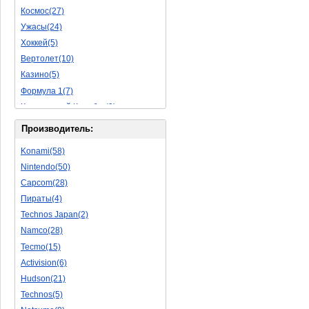
Космос(27)
Пазлы(56)
Ужасы(24)
Исторические(16)
Хоккей(5)
Обучающие(5)
Вертолет(10)
Казино(5)
Формула 1(7)
Космический Корабль(9)
Баскетбол(10)
Производитель:
Космическая Стрелялка(9)
Konami(58)
Мультфильм(20)
Nintendo(50)
Роботы(15)
Capcom(28)
Дебильные(1)
Пираты(4)
2D(164)
Technos Japan(2)
На Русском Языке(11)
Namco(28)
Бокс(6)
Tecmo(15)
Карате(11)
Activision(6)
Избей Их Всех(22)
Hudson(21)
Мотокросс(4)
Technos(5)
Реслинг(10)