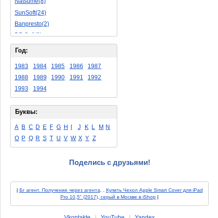
Natsume(8)
Подводная Лодка(2)
SunSoft(24)
Лабиринт(2)
Banpresto(2)
3D(12)
DB Soft(3)
Современные Игры(9)
Jaleco Entertainment(27)
Основные Игры(225)
Год:
Taito Corporation(27)
Вид Сверху(15)
1983
1984
1985
1986
1987
Ocean(16)
Кун-Фу(8)
1988
1989
1990
1991
1992
SNK(10)
Динозавры(4)
1993
1994
Takara(5)
Экшн(425)
Code Masrters(4)
Покемон(1)
Буквы:
Kemco(13)
Реактивные Самолеты(7)
Rare Ltd.(8)
A
B
C
D
E
F
G
H
I
J
K
L
M
N
Бродилка(53)
Hudson Soft(6)
O
P
Q
R
S
T
U
V
W
X
Y
Z
Головоломка(27)
Walt Disney(14)
RPG(3)
American Video Entertainment(6)
Поделись с друзьями!
От Первого Лица(9)
Data East(20)
Цирк(1)
Chudov A.(1)
Аля Тетрис(19)
|
Бг агент. Получение через агента
. .
Купить Чехол Apple Smart Cover для iPad
Electronic Arts(2)
Рыбалка(1)
Pro 10,5" (2017), серый в Москве в iShop
|
ASCII Entertainment(2)
Танки(2)
Bandai(14)
Vkontakte
|
YouTube
|
Yandex