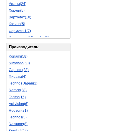
Ужасы(24)
Исторические(16)
Хоккей(5)
Обучающие(5)
Вертолет(10)
Казино(5)
Формула 1(7)
Космический Корабль(9)
Баскетбол(10)
Производитель:
Космическая Стрелялка(9)
Konami(58)
Мультфильм(20)
Nintendo(50)
Роботы(15)
Capcom(28)
Дебильные(1)
Пираты(4)
2D(164)
Technos Japan(2)
На Русском Языке(11)
Namco(28)
Бокс(6)
Tecmo(15)
Карате(11)
Activision(6)
Избей Их Всех(22)
Hudson(21)
Мотокросс(4)
Technos(5)
Реслинг(10)
Natsume(8)
Подводная Лодка(2)
SunSoft(24)