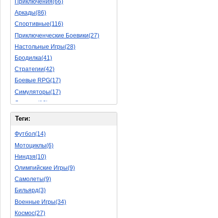
Приключения(66)
Аркады(86)
Спортивные(116)
Приключенческие Боевики(27)
Настольные Игры(28)
Бродилка(41)
Стратегии(42)
Боевые RPG(17)
Симуляторы(17)
Леталки(18)
Симуляторы Жизни(40)
Теги:
Уникальный(11)
Футбол(14)
Логические Игры(18)
Мотоциклы(6)
Азартные(15)
Ниндзя(10)
Ролевые Игры(62)
Олимпийские Игры(9)
Боевик(8)
Самолеты(9)
Головоломка(5)
Бильярд(3)
Rpg(3)
Военные Игры(34)
Пошаговые Игры(15)
Космос(27)
Пазлы(56)