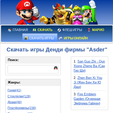
ГЛАВНАЯ
СКАЧАТЬ
ФЛЕШ ИГРЫ
МАРИО
СКАЧАТЬ ИГРЫ
ИГРЫ ОНЛАЙН
Скачать игры Денди фирмы "Asder"
Поиск:
1.
San Guo Zhi - Qun
Xiong Zheng Ba (Сан
Гио Ши)
2.
Zhen Ben Xi You
Ji (Жен Бен Хи Ю
Жанры:
Джи)
Гонки(41)
3.
Fire Emblem
Стрелялки(128)
Gaiden (Огненная
Драки(46)
Эмблема Гайден)
Платформеры(236)