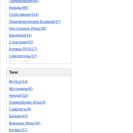
Приключения(66)
Аркады(86)
Спортивные(116)
Приключенческие Боевики(27)
Настольные Игры(28)
Бродилка(41)
Стратегии(42)
Боевые RPG(17)
Симуляторы(17)
Леталки(18)
Симуляторы Жизни(40)
Теги:
Уникальный(11)
Футбол(14)
Логические Игры(18)
Мотоциклы(6)
Азартные(15)
Ниндзя(10)
Ролевые Игры(62)
Олимпийские Игры(9)
Боевик(8)
Самолеты(9)
Головоломка(5)
Бильярд(3)
Rpg(3)
Военные Игры(34)
Пошаговые Игры(15)
Космос(27)
Пазлы(56)