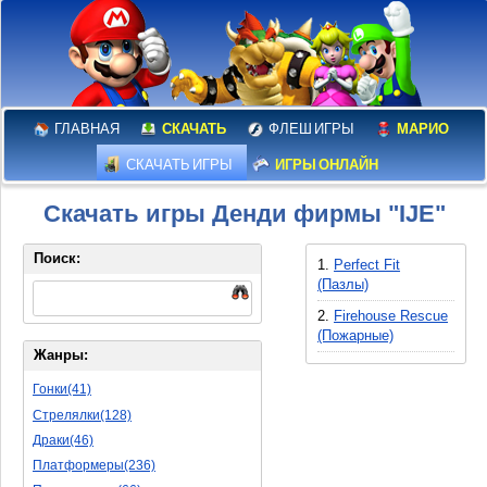
ГЛАВНАЯ
СКАЧАТЬ
ФЛЕШ ИГРЫ
МАРИО
СКАЧАТЬ ИГРЫ
ИГРЫ ОНЛАЙН
Скачать игры Денди фирмы "IJE"
Поиск:
1.
Perfect Fit
(Пазлы)
2.
Firehouse Rescue
(Пожарные)
Жанры:
Гонки(41)
Стрелялки(128)
Драки(46)
Платформеры(236)