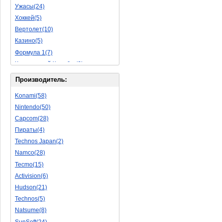
Ужасы(24)
Исторические(16)
Хоккей(5)
Обучающие(5)
Вертолет(10)
Казино(5)
Формула 1(7)
Космический Корабль(9)
Баскетбол(10)
Производитель:
Космическая Стрелялка(9)
Konami(58)
Мультфильм(20)
Nintendo(50)
Роботы(15)
Capcom(28)
Дебильные(1)
Пираты(4)
2D(164)
Technos Japan(2)
На Русском Языке(11)
Namco(28)
Бокс(6)
Tecmo(15)
Карате(11)
Activision(6)
Избей Их Всех(22)
Hudson(21)
Мотокросс(4)
Technos(5)
Реслинг(10)
Natsume(8)
Подводная Лодка(2)
SunSoft(24)