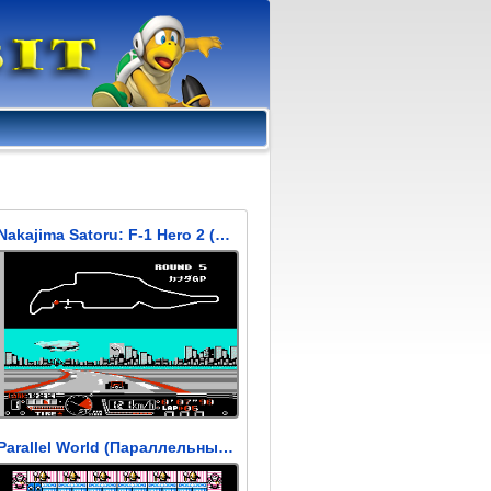
Nakajima Satoru: F-1 Hero 2 (Сатору Накаджима: F-1 Герой 2)
Parallel World (Параллельный мир)