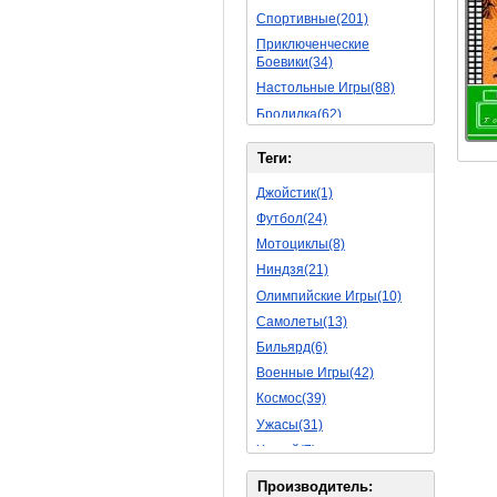
Спортивные(201)
Приключенческие
Боевики(34)
Настольные Игры(88)
Бродилка(62)
Стратегии(77)
Теги:
Боевые RPG(50)
Симуляторы(31)
Джойстик(1)
Леталки(24)
Футбол(24)
Симуляторы Жизни(76)
Мотоциклы(8)
Уникальный(29)
Ниндзя(21)
Логические Игры(35)
Олимпийские Игры(10)
Азартные(45)
Самолеты(13)
Ролевые Игры(176)
Бильярд(6)
Боевик(10)
Военные Игры(42)
Головоломка(11)
Космос(39)
Rpg(14)
Ужасы(31)
Пошаговые Игры(22)
Хоккей(7)
Пазлы(82)
Вертолет(13)
Производитель: