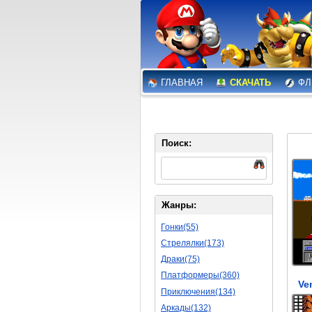
ГЛАВНАЯ
СКАЧАТЬ
ФЛ
Поиск:
Жанры:
Гонки(55)
Стрелялки(173)
Драки(75)
Платформеры(360)
Ve
Приключения(134)
Аркады(132)