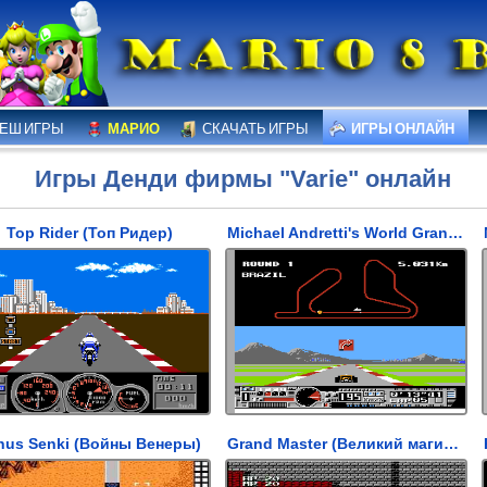
ЕШ ИГРЫ
МАРИО
СКАЧАТЬ ИГРЫ
ИГРЫ ОНЛАЙН
Игры Денди фирмы "Varie" онлайн
Top Rider (Топ Ридер)
Michael Andretti's World Grand Prix (Гран-при Майкла Андретти)
nus Senki (Войны Венеры)
Grand Master (Великий магистр)